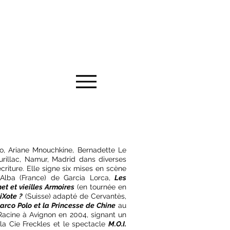
o, Ariane Mnouchkine, Bernadette Le
urillac, Namur, Madrid dans diverses
écriture. Elle signe six mises en scène
Alba (France) de Garcia Lorca,
Les
et et vieilles Armoires
(en tournée en
iXote ?
(Suisse) adapté de Cervantès,
arco Polo et la Princesse de Chine
au
Racine à Avignon en 2004, signant un
 la Cie Freckles et le spectacle
M.O.I.