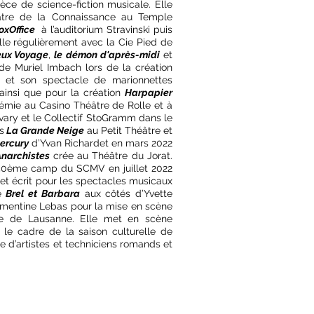
ièce de science-fiction musicale. Elle
âtre de la Connaissance au Temple
oxOffice
à l’auditorium Stravinski puis
lle régulièrement avec la Cie Pied de
leux Voyage
,
le démon d'après-midi
et
 de Muriel Imbach lors de la création
t et son spectacle de marionnettes
ainsi que pour la création
Harpapier
émie au Casino Théâtre de Rolle et à
vary et le Collectif StoGramm dans le
s
La Grande Neige
au Petit Théâtre et
ercury
d’Yvan Richardet en mars 2022
Anarchistes
crée au Théâtre du Jorat.
40ème camp du SCMV en juillet 2022
 et écrit pour les spectacles musicaux
ue
Brel et Barbara
aux côtés d’Yvette
lémentine Lebas pour la mise en scène
e de Lausanne. Elle met en scène
le cadre de la saison culturelle de
e d’artistes et techniciens romands et