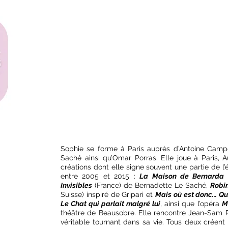
 I E
Sophie se forme à Paris auprès d’Antoine Camp
Saché ainsi qu’Omar Porras. Elle joue à Paris, A
créations dont elle signe souvent une partie de l’
entre 2005 et 2015 :
La Maison de Bernarda
Invisibles
(France) de Bernadette Le Saché,
Robin
Suisse) inspiré de Gripari et
Mais où est donc... Qu
Le Chat qui parlait malgré lui
, ainsi que l’opéra
M
théâtre de Beausobre. Elle rencontre Jean-Sam 
véritable tournant dans sa vie. Tous deux créent