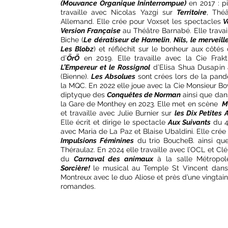
(Mouvance Organique Ininterrompue)
en 2017 : p
travaille avec Nicolas Yazgi sur
Territoire
, Thé
Allemand. Elle crée pour Voxset les spectacles
V
Version Française
au Théâtre Barnabé. Elle travai
Biche (
Le dératiseur de Hamelin
,
Nils, le merveil
Les Blobz
) et réfléchit sur le bonheur aux côtés
d’
ÖrÖ
en 2019. Elle travaille avec la Cie Frak
L’Empereur et le Rossignol
d’Elisa Shua Dusapin 
(Bienne).
Les Absolues
sont crées lors de la pand
la MQC. En 2022 elle joue avec la Cie Monsieur Bo
diptyque des
Conquêtes de Norman
ainsi que dan
la Gare de Monthey en 2023. Elle met en scène
M
et travaille avec Julie Burnier sur
les Dix Petites 
Elle écrit et dirige le spectacle
Aux Suivants
du 
avec Maria de La Paz et Blaise Ubaldini. Elle crée
Impulsions Féminines
du trio BoucheB. ainsi q
Théraulaz. En 2024 elle travaille avec l’OCL et C
du
Carnaval des animaux
à la salle Métropol
Sorcière!
le musical au Temple St Vincent dans 
Montreux avec le duo Aliose et près d’une vingtain
romandes.