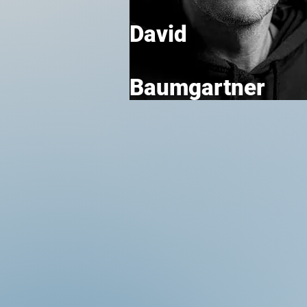
David
Baumgartner