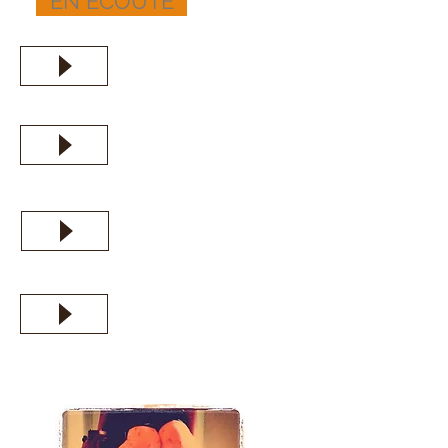
EN ECOUTE
L'homme en grève
Combien pèsent les nuages ?
The day
Empty Birth